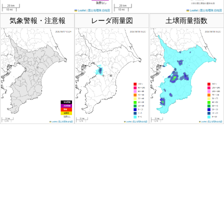
気象警報・注意報
レーダ雨量図
土壌雨量指数